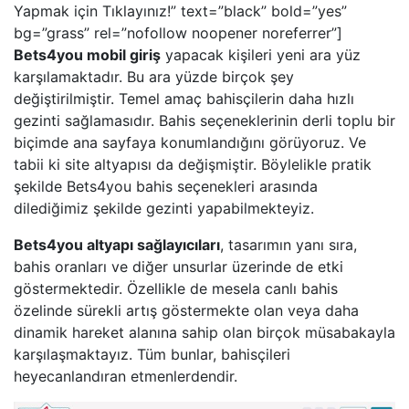
Yapmak için Tıklayınız!” text=”black” bold=”yes”
bg=”grass” rel=”nofollow noopener noreferrer”]
Bets4you mobil giriş
yapacak kişileri yeni ara yüz
karşılamaktadır. Bu ara yüzde birçok şey
değiştirilmiştir. Temel amaç bahisçilerin daha hızlı
gezinti sağlamasıdır. Bahis seçeneklerinin derli toplu bir
biçimde ana sayfaya konumlandığını görüyoruz. Ve
tabii ki site altyapısı da değişmiştir. Böylelikle pratik
şekilde Bets4you bahis seçenekleri arasında
dilediğimiz şekilde gezinti yapabilmekteyiz.
Bets4you altyapı sağlayıcıları
, tasarımın yanı sıra,
bahis oranları ve diğer unsurlar üzerinde de etki
göstermektedir. Özellikle de mesela canlı bahis
özelinde sürekli artış göstermekte olan veya daha
dinamik hareket alanına sahip olan birçok müsabakayla
karşılaşmaktayız. Tüm bunlar, bahisçileri
heyecanlandıran etmenlerdendir.