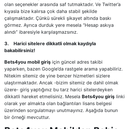
olan seçenekler arasında saf tutmaktadır. Ve Twitter’a
kıyasla bize kalırsa çok daha stabil şekilde
çalışmaktadır. Çünkü sürekli şikayet altında baskı
görmez. Ayrıca durduk yere mesela “Hesap askıya
alındı” ibaresiyle karşılaşmazsınız.
3.
Harici sitelere dikkatli olmak kaydıyla
bakabilirsiniz!
Bets4you mobil giriş
için güncel adres takibi
yaparken, bazen Google’da rastgele arama yapabiliriz.
Nitekim sitemiz de yine benzer hizmetleri sizlere
ulaştırmaktadır. Ancak -bizim sitemiz de dahil olmak
üzere- giriş yaptığınız bu tarz harici sitelerdeyken
dikkatli hareket etmelisiniz. Mesela
Bets4you giriş
linki
olarak yer almakta olan bağlantıları lisans belgesi
üzerinden sorgulatmayı unutmayınız. Aşağıda bunun
bir örneği mevcuttur.