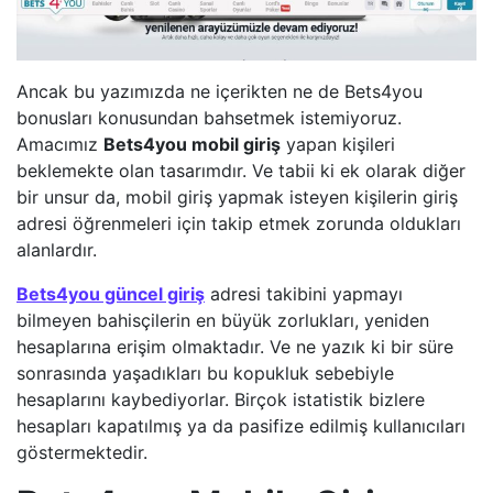
Ancak bu yazımızda ne içerikten ne de Bets4you
bonusları konusundan bahsetmek istemiyoruz.
Amacımız
Bets4you mobil giriş
yapan kişileri
beklemekte olan tasarımdır. Ve tabii ki ek olarak diğer
bir unsur da, mobil giriş yapmak isteyen kişilerin giriş
adresi öğrenmeleri için takip etmek zorunda oldukları
alanlardır.
Bets4you güncel giriş
adresi takibini yapmayı
bilmeyen bahisçilerin en büyük zorlukları, yeniden
hesaplarına erişim olmaktadır. Ve ne yazık ki bir süre
sonrasında yaşadıkları bu kopukluk sebebiyle
hesaplarını kaybediyorlar. Birçok istatistik bizlere
hesapları kapatılmış ya da pasifize edilmiş kullanıcıları
göstermektedir.