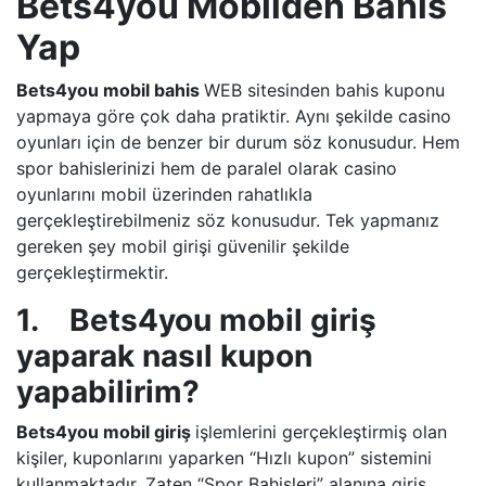
Bets4you Mobilden Bahis
Yap
Bets4you mobil bahis
WEB sitesinden bahis kuponu
yapmaya göre çok daha pratiktir. Aynı şekilde casino
oyunları için de benzer bir durum söz konusudur. Hem
spor bahislerinizi hem de paralel olarak casino
oyunlarını mobil üzerinden rahatlıkla
gerçekleştirebilmeniz söz konusudur. Tek yapmanız
gereken şey mobil girişi güvenilir şekilde
gerçekleştirmektir.
1.
Bets4you mobil giriş
yaparak nasıl kupon
yapabilirim?
Bets4you mobil giriş
işlemlerini gerçekleştirmiş olan
kişiler, kuponlarını yaparken “Hızlı kupon” sistemini
kullanmaktadır. Zaten “Spor Bahisleri” alanına giriş