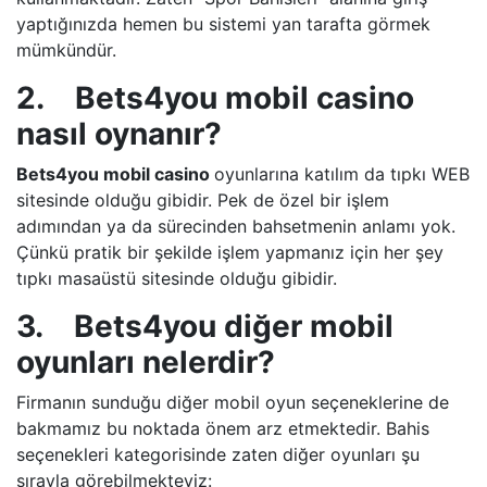
yaptığınızda hemen bu sistemi yan tarafta görmek
mümkündür.
2.
Bets4you mobil casino
nasıl oynanır?
Bets4you mobil casino
oyunlarına katılım da tıpkı WEB
sitesinde olduğu gibidir. Pek de özel bir işlem
adımından ya da sürecinden bahsetmenin anlamı yok.
Çünkü pratik bir şekilde işlem yapmanız için her şey
tıpkı masaüstü sitesinde olduğu gibidir.
3.
Bets4you diğer mobil
oyunları nelerdir?
Firmanın sunduğu diğer mobil oyun seçeneklerine de
bakmamız bu noktada önem arz etmektedir. Bahis
seçenekleri kategorisinde zaten diğer oyunları şu
sırayla görebilmekteyiz: