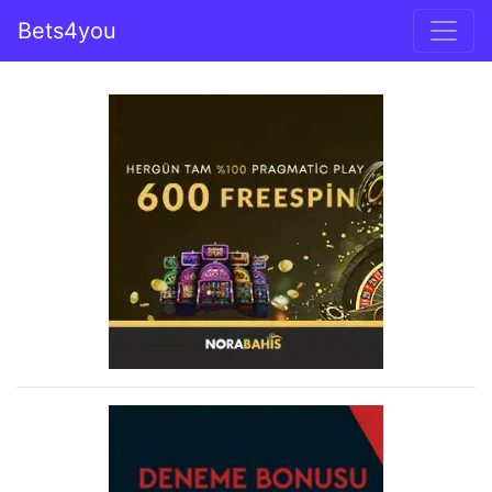
İçeriğe geç
Bets4you
Ana gezinti