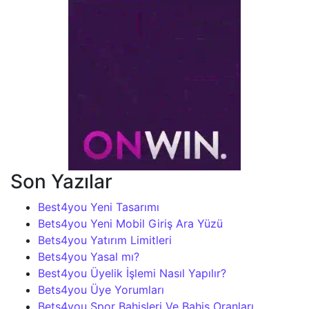
Son Yazılar
Best4you Yeni Tasarımı
Bets4you Yeni Mobil Giriş Ara Yüzü
Bets4you Yatırım Limitleri
Bets4you Yasal mı?
Best4you Üyelik İşlemi Nasıl Yapılır?
Bets4you Üye Yorumları
Bets4you Spor Bahisleri Ve Bahis Oranları