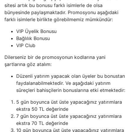
sitesi artık bu bonusu farklı isimlerle de olsa
bünyesinde paylaşmaktadır. Promosyonu aşağıdaki
farklı isimlerle birlikte görebilmemiz mümkündür:
VIP Üyelik Bonusu
Bağlılık Bonusu
VIP Club
Dilerseniz bir de promosyonun kodlarına yani
şartlarına göz atalım:
Düzenli yatırım yapacak olan üyeler bu bonustan
faydalanabilmektedir. Ve aşağıdaki yatırım
süreçleri bahisçilerin bonuslarına etki etmektedir:
5 gün boyunca üst üste yapacağınız yatırımlara
ekstra 50 TL değerinde
7 gün boyunca üst üste yapacağınız yatırımlara
ekstra 70 TL değerinde
10 gün boyunca üst üste yapacağınız yatırımlara