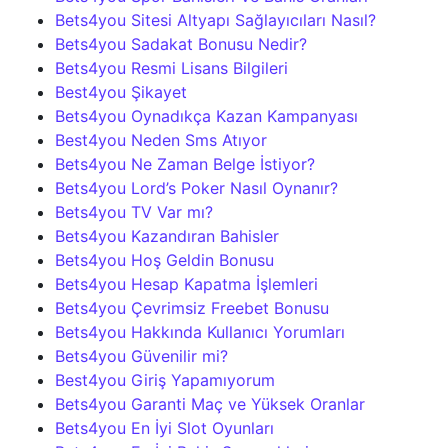
Bets4you Sitesi Altyapı Sağlayıcıları Nasıl?
Bets4you Sadakat Bonusu Nedir?
Bets4you Resmi Lisans Bilgileri
Best4you Şikayet
Bets4you Oynadıkça Kazan Kampanyası
Best4you Neden Sms Atıyor
Bets4you Ne Zaman Belge İstiyor?
Bets4you Lord’s Poker Nasıl Oynanır?
Bets4you TV Var mı?
Bets4you Kazandıran Bahisler
Bets4you Hoş Geldin Bonusu
Bets4you Hesap Kapatma İşlemleri
Bets4you Çevrimsiz Freebet Bonusu
Bets4you Hakkında Kullanıcı Yorumları
Bets4you Güvenilir mi?
Best4you Giriş Yapamıyorum
Bets4you Garanti Maç ve Yüksek Oranlar
Bets4you En İyi Slot Oyunları