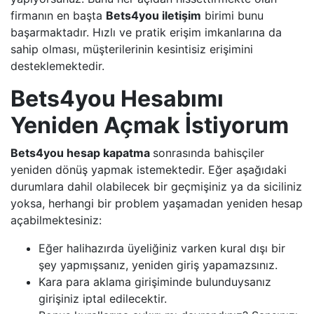
firmanın en başta
Bets4you iletişim
birimi bunu
başarmaktadır. Hızlı ve pratik erişim imkanlarına da
sahip olması, müşterilerinin kesintisiz erişimini
desteklemektedir.
Bets4you Hesabımı
Yeniden Açmak İstiyorum
Bets4you hesap kapatma
sonrasında bahisçiler
yeniden dönüş yapmak istemektedir. Eğer aşağıdaki
durumlara dahil olabilecek bir geçmişiniz ya da siciliniz
yoksa, herhangi bir problem yaşamadan yeniden hesap
açabilmektesiniz:
Eğer halihazırda üyeliğiniz varken kural dışı bir
şey yapmışsanız, yeniden giriş yapamazsınız.
Kara para aklama girişiminde bulunduysanız
girişiniz iptal edilecektir.