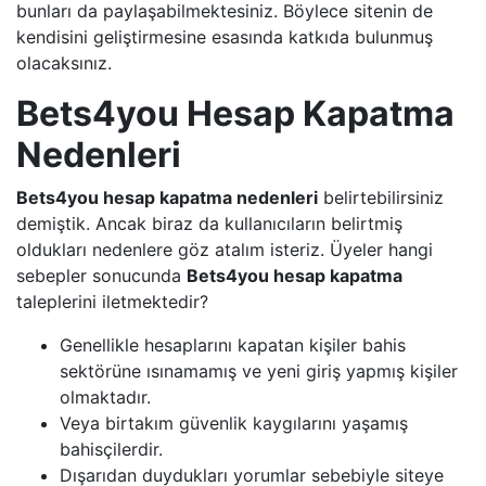
bunları da paylaşabilmektesiniz. Böylece sitenin de
kendisini geliştirmesine esasında katkıda bulunmuş
olacaksınız.
Bets4you Hesap Kapatma
Nedenleri
Bets4you hesap kapatma nedenleri
belirtebilirsiniz
demiştik. Ancak biraz da kullanıcıların belirtmiş
oldukları nedenlere göz atalım isteriz. Üyeler hangi
sebepler sonucunda
Bets4you hesap kapatma
taleplerini iletmektedir?
Genellikle hesaplarını kapatan kişiler bahis
sektörüne ısınamamış ve yeni giriş yapmış kişiler
olmaktadır.
Veya birtakım güvenlik kaygılarını yaşamış
bahisçilerdir.
Dışarıdan duydukları yorumlar sebebiyle siteye