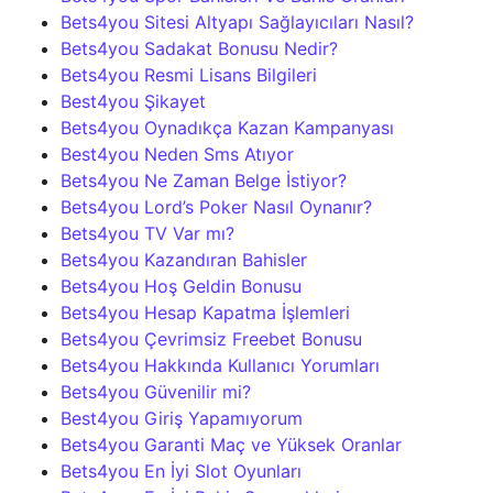
Bets4you Sitesi Altyapı Sağlayıcıları Nasıl?
Bets4you Sadakat Bonusu Nedir?
Bets4you Resmi Lisans Bilgileri
Best4you Şikayet
Bets4you Oynadıkça Kazan Kampanyası
Best4you Neden Sms Atıyor
Bets4you Ne Zaman Belge İstiyor?
Bets4you Lord’s Poker Nasıl Oynanır?
Bets4you TV Var mı?
Bets4you Kazandıran Bahisler
Bets4you Hoş Geldin Bonusu
Bets4you Hesap Kapatma İşlemleri
Bets4you Çevrimsiz Freebet Bonusu
Bets4you Hakkında Kullanıcı Yorumları
Bets4you Güvenilir mi?
Best4you Giriş Yapamıyorum
Bets4you Garanti Maç ve Yüksek Oranlar
Bets4you En İyi Slot Oyunları