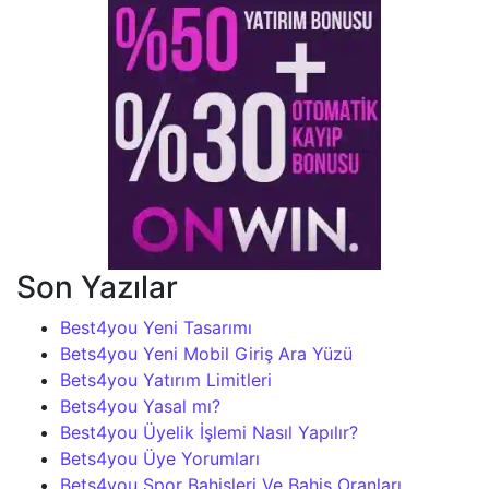
Son Yazılar
Best4you Yeni Tasarımı
Bets4you Yeni Mobil Giriş Ara Yüzü
Bets4you Yatırım Limitleri
Bets4you Yasal mı?
Best4you Üyelik İşlemi Nasıl Yapılır?
Bets4you Üye Yorumları
Bets4you Spor Bahisleri Ve Bahis Oranları