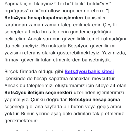
Yapmak için Tıklayınız!” text=”black” bold=”yes”
bg=”grass” rel=”nofollow noopener noreferrer”]
Bets4you hesap kapatma işlemleri
bahisçiler
tarafından zaman zaman talep edilmektedir. Çeşitli
sebepler altında bu taleplerin gündeme geldiğini
belirtelim. Ancak sorunun güvenilirlik temelli olmadığını
da belirtmeliyiz. Bu noktada Bets4you güvenilir mi
yazısını referans olarak gösterebilmekteyiz. Yazımızda,
firmayı güvenilir kılan etmenlerden bahsetmiştik.
Birçok firmada olduğu gibi
Bets4you bahis sitesi
içerisinde de hesap kapatma olanakları mevcuttur.
Ancak bu taleplerimizi oluşturmamız için siteye ait olan
Bets4you iletişim seçenekleri
üzerinden işlemlerimizi
yapmalıyız. Çünkü doğrudan
Bets4you hesap açma
seçeneği gibi ana sayfada bir buton veya geçiş aracı
yoktur. Bunun yerine aşağıdaki adımları takip etmemiz
gerekmektedir: